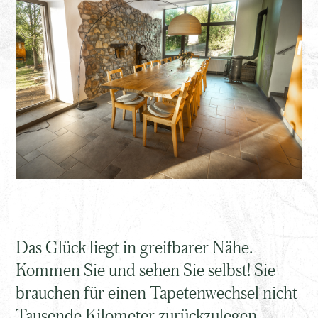
Unser
Das Glück liegt in greifbarer Nähe.
Ferienhaus
Am
Kommen Sie und sehen Sie selbst! Sie
Bach
brauchen für einen Tapetenwechsel nicht
Tausende Kilometer zurückzulegen.