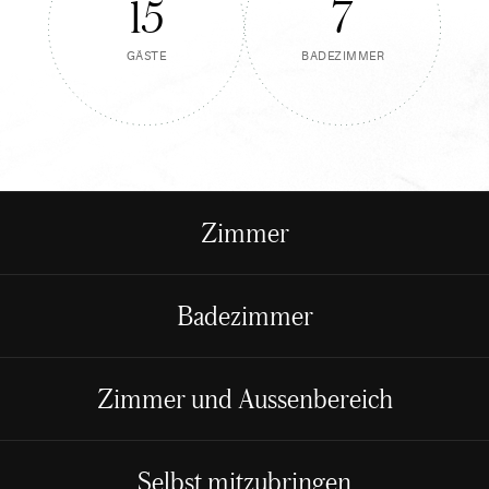
15
7
GÄSTE
BADEZIMMER
Informationen
über
Zimmer
das
Ferienhaus
Am
Bach
Badezimmer
Zimmer und Aussenbereich
Selbst mitzubringen