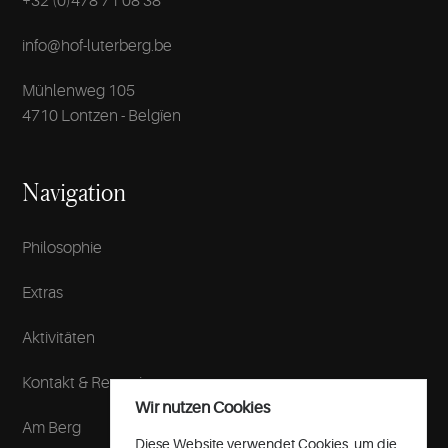
+32 (0)478 71 08 38
info@hof-luterberg.be
Mühlenweg 105
4710 Lontzen - Belgïen
Navigation
Philosophie
Extras
Aktivitäten
Kontakt & Reservierung
Wir nutzen Cookies
Am Berg
Diese Website verwendet Cookies, um die