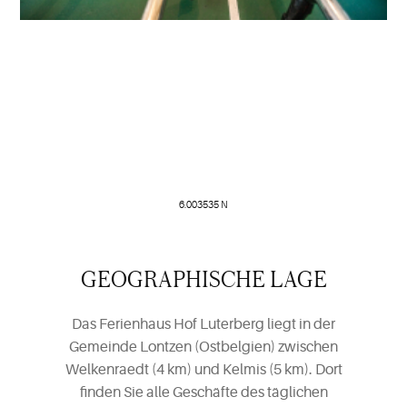
Öffnen
auf
Google
Maps
6.003535 N
GEOGRAPHISCHE LAGE
Das Ferienhaus Hof Luterberg liegt in der
Gemeinde Lontzen (Ostbelgien) zwischen
Welkenraedt (4 km) und Kelmis (5 km). Dort
finden Sie alle Geschäfte des täglichen