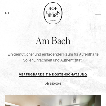
Zurück
zur
Homepage
DE
Men
öffn
Hauptmenü
Am
Bach
Ein gemütlicher und einladender Raum für Aufenthalte
voller Einfachheit und Authentizität.
VERFÜGBARKEIT & KOSTENSCHÄTZUNG
Ab 850,00 €