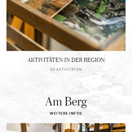
AKTIVITÄTEN IN DER REGION
33 AKTIVITÄTEN
Am Berg
Erfahren
Sie
mehr
über
WEITERE INFOS
"Am
Berg"