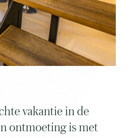
Am
hte vakantie in de
Berg,
langs
de
en ontmoeting is met
heuvel